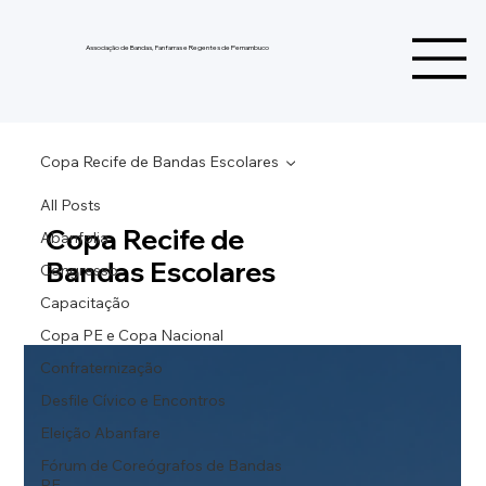
Associação de Bandas, Fanfarras e Regentes de Pernambuco
Copa Recife de Bandas Escolares
All Posts
Copa Recife de
Abanfolia
Bandas Escolares
Congresso
Capacitação
Copa PE e Copa Nacional
Confraternização
Desfile Cívico e Encontros
Eleição Abanfare
Fórum de Coreógrafos de Bandas
PE