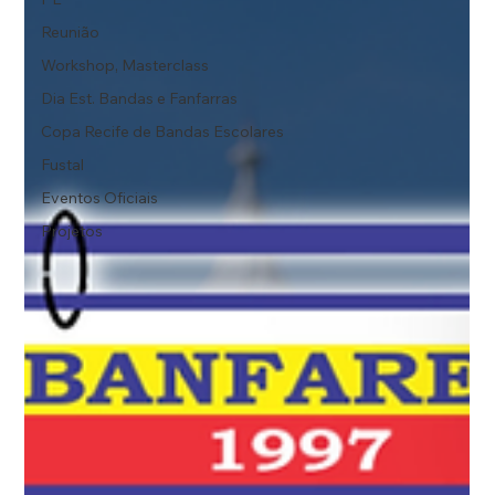
Reunião
Workshop, Masterclass
Dia Est. Bandas e Fanfarras
Copa Recife de Bandas Escolares
Fustal
Eventos Oficiais
Projetos