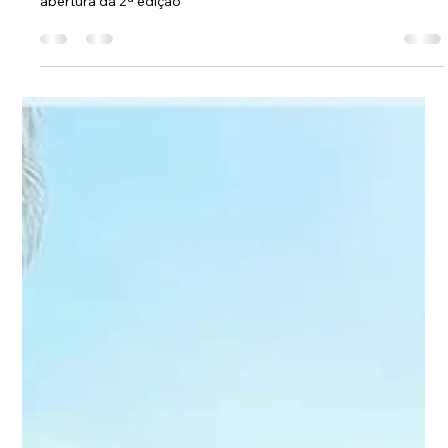
-
27 de out. de 2022
1 min de leitura
Copa Recife de Bandas Escolares
tem Cerimônia de Abertura no Recife
na quadra da Escola Municipal Reitor João Alfredo, no Bairro
da Ilha do Leite - Recife - PE, aconteceu a cerimônia de
abertura da 2ª edição