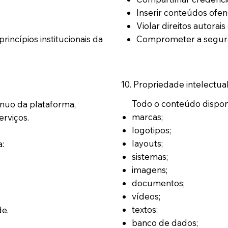
Inserir conteúdos ofens
Violar direitos autorai
rincípios institucionais da
Comprometer a segura
10. Propriedade intelectua
Todo o conteúdo disponib
uo da plataforma,
marcas;
erviços.
logotipos;
layouts;
:
sistemas;
imagens;
documentos;
vídeos;
textos;
e.
banco de dados;