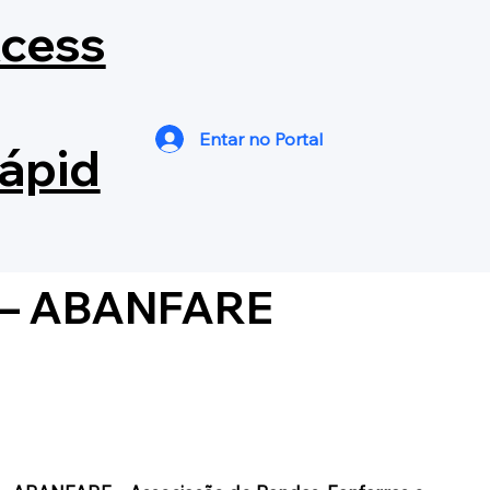
cess
Entar no Portal
ápid
o — ABANFARE