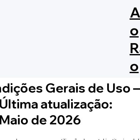
A
o
R
o
ndições Gerais de Us
Última atualização:
Maio de 2026