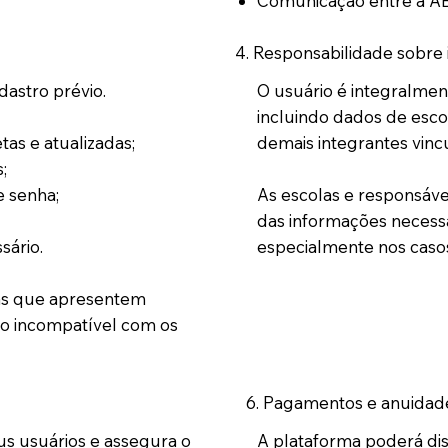
Comunicação entre a AB
4. Responsabilidade sobre
astro prévio.
O usuário é integralmen
incluindo dados de escol
as e atualizadas;
demais integrantes vincu
;
e senha;
As escolas e responsávei
das informações necess
sário.
especialmente nos caso
as que apresentem
to incompatível com os
6. Pagamentos e anuidad
A plataforma poderá dis
s usuários e assegura o