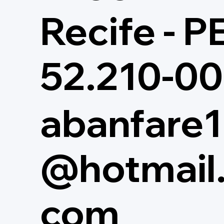
Recife - P
52.210-0
abanfare1
@hotmail
com