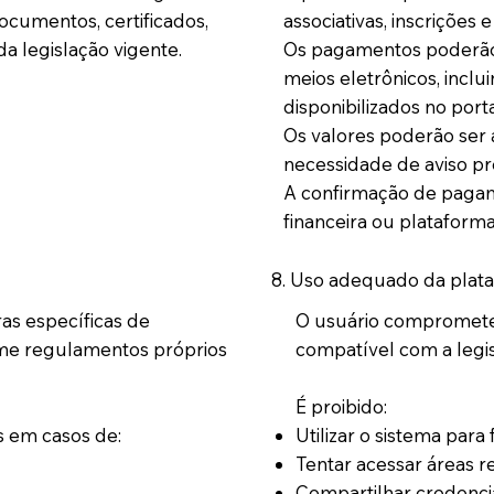
associativas, inscrições e
ocumentos, certificados,
Os pagamentos poderão 
da legislação vigente.
meios eletrônicos, inclu
disponibilizados no porta
Os valores poderão ser
necessidade de aviso pr
A confirmação de pagam
financeira ou plataform
8. Uso adequado da plat
ras específicas de
O usuário compromete-s
me regulamentos próprios
compatível com a legis
É proibido:
 em casos de:
Utilizar o sistema para fi
Tentar acessar áreas re
Compartilhar credencia