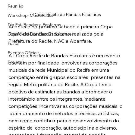
Reunião
I Copa Recife de Bandas Escolares
Workshop, Masterclass
Dia Est. Bandas e Fanfarras
Acontece no próximo sábado a primeira Copa 
Recife de Bandas Escolares, realizada pela 
Copa Recife de Bandas Escolares
Prefeitura do Recife, NAC e Abanfare. 
Fustal
Eventos Oficiais
A I Copa Recife de Bandas Escolares é um evento 
Projetos
que tem por finalidade  envolver as corporações 
musicais da rede Municipal do Recife em uma 
competição entre grupos escolares  presentes na 
região Metropolitana do Recife. A Copa tem o 
objetivo de estimular as bandas a promover o  
intercâmbio entre os integrantes, mediante 
competições, incentivar as corporações musicais, o 
 aprimoramento de métodos e técnicas artísticas, 
bem como contribuir para o desenvolvimento do 
espírito de  corporação, autodisciplina e civismo, 