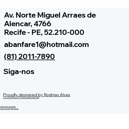
I Encontro de Bandas e Fanfarras em
Lagoa dos Gatos
Av. Norte Miguel Arraes de
Alencar, 4766
Recife - PE, 52.210-000
abanfare1@hotmail.com
(81) 2011-7890
Siga-nos
Proudly designed by
Rodrigo Alves
© 2026 by Abanare -PE - Todos os direitos reservados
Política de Privacidade
Termo e Condições Gerais