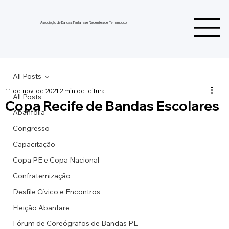
Associação de Bandas, Fanfarras e Regentes de Pernambuco
All Posts
11 de nov. de 2021
2 min de leitura
All Posts
Copa Recife de Bandas Escolares
Abanfolia
Congresso
Capacitação
Copa PE e Copa Nacional
Confraternização
Desfile Cívico e Encontros
Eleição Abanfare
Fórum de Coreógrafos de Bandas PE