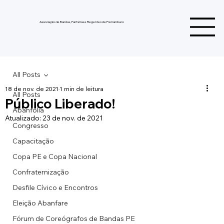
Associação de Bandas, Fanfarras e Regentes de Pernambuco
All Posts
18 de nov. de 2021
1 min de leitura
All Posts
Público Liberado!
Abanfolia
Atualizado:
23 de nov. de 2021
Congresso
Capacitação
Copa PE e Copa Nacional
Confraternização
Desfile Cívico e Encontros
Eleição Abanfare
Fórum de Coreógrafos de Bandas PE