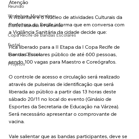
Atenção
Reunião
Workshop, Masterclass
A Abanfare e o Núcleo de atividades Culturais da 
Prefeitura do Recife informa que em conversa com 
Dia Est. Bandas e Fanfarras
a Vigilância Sanitária da cidade decide que:
Copa Recife de Bandas Escolares
Fustal
Fica liberado para a II Etapa da I Copa Recife de 
Bandas Escolares público de até 600 pessoas, 
Eventos Oficiais
sendo 100 vagas para Maestro e Coreógrafos.
Projetos
O controle de acesso e circulação será realizado 
através de pulseiras de identificação que será 
liberada ao público a partir das 13 horas deste 
sábado 20/11 no local do evento (Ginásio de 
Esportes da Secretaria de Educação na Várzea). 
Será necessário apresentar o comprovante de 
vacina. 
Vale salientar que as bandas participantes, deve se 