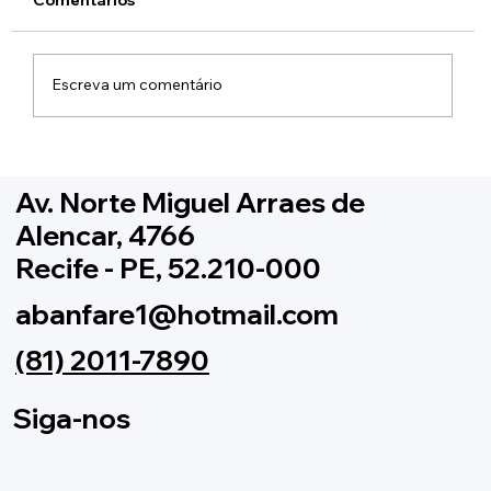
Escreva um comentário
4ª Edição da Copa Recife de Bandas
Escolares está chegando! 🎶
Av. Norte Miguel Arraes de
Alencar, 4766
Recife - PE, 52.210-000
abanfare1@hotmail.com
(81) 2011-7890
Siga-nos