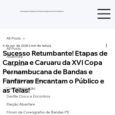
Associação de Bandas, Fanfarras e Regentes de Pernambuco
All Posts
4 de jun. de 2025
2 min de leitura
All Posts
Sucesso Retumbante! Etapas de
Abanfolia
Carpina e Caruaru da XVI Copa
Congresso
Pernambucana de Bandas e
Capacitação
Fanfarras Encantam o Público e
Copa PE e Copa Nacional
as Telas!
Confraternização
Desfile Cívico e Encontros
Eleição Abanfare
Fórum de Coreógrafos de Bandas PE