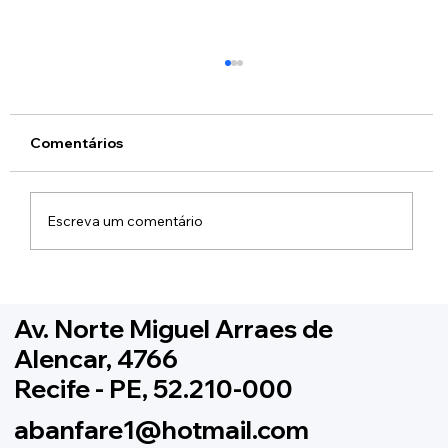
Comentários
Escreva um comentário
Conclusão da XVI Copa
Pernambucana de Bandas e Fanfarras
Av. Norte Miguel Arraes de
Alencar, 4766
Recife - PE, 52.210-000
abanfare1@hotmail.com