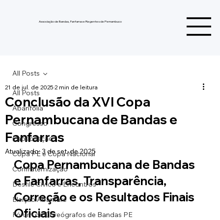
Associação de Bandas, Fanfarras e Regentes de Pernambuco
All Posts
21 de jul. de 2025
2 min de leitura
All Posts
Conclusão da XVI Copa
Abanfolia
Pernambucana de Bandas e
Congresso
Fanfarras
Capacitação
Atualizado:
3 de set. de 2025
Copa PE e Copa Nacional
Copa Pernambucana de Bandas 
Confraternização
e Fanfarras, Transparência, 
Desfile Cívico e Encontros
Correção e os Resultados Finais 
Eleição Abanfare
Oficiais
Fórum de Coreógrafos de Bandas PE