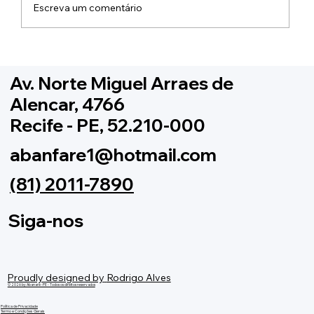
Escreva um comentário
A Grande Final Chegou! XVI Copa
Pernambucana de Bandas e Fanfarras
Av. Norte Miguel Arraes de
Alencar, 4766
Recife - PE, 52.210-000
abanfare1@hotmail.com
(81) 2011-7890
Siga-nos
Proudly designed by
Rodrigo Alves
© 2026 by Abanare -PE - Todos os direitos reservados
Política de Privacidade
Termo e Condições Gerais