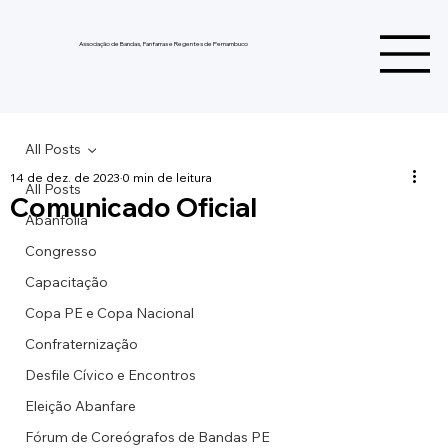
Associação de Bandas, Fanfarras e Regentes de Pernambuco
All Posts
14 de dez. de 2023
0 min de leitura
All Posts
Comunicado Oficial
Abanfolia
Congresso
Capacitação
Copa PE e Copa Nacional
Confraternização
Desfile Cívico e Encontros
Eleição Abanfare
Fórum de Coreógrafos de Bandas PE