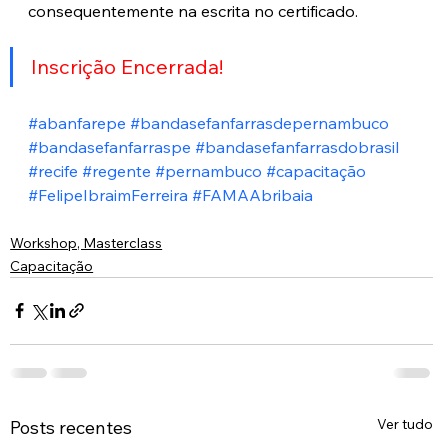
consequentemente na escrita no certificado.
Inscrição Encerrada!
#abanfarepe
#bandasefanfarrasdepernambuco
#bandasefanfarraspe
#bandasefanfarrasdobrasil
#recife
#regente
#pernambuco
#capacitação
#FelipeIbraimFerreira
#FAMAAbribaia
Workshop, Masterclass
Capacitação
Ver tudo
Posts recentes