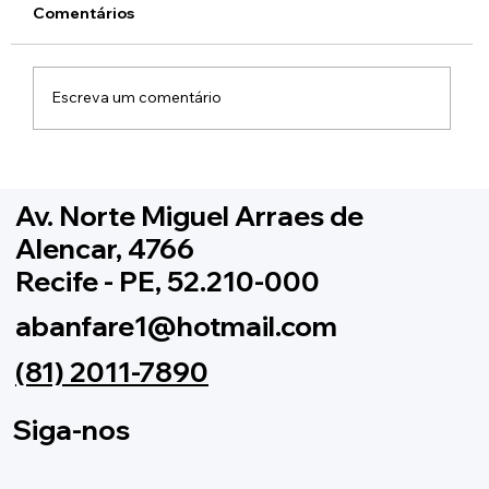
Comentários
Escreva um comentário
Caravana da ABANFARE chega ao
Recife nos dias 15 e 16 de agosto
Av. Norte Miguel Arraes de
Alencar, 4766
Recife - PE, 52.210-000
abanfare1@hotmail.com
(81) 2011-7890
Siga-nos