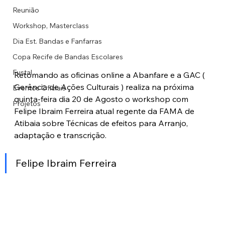
Reunião
Workshop, Masterclass
Dia Est. Bandas e Fanfarras
Copa Recife de Bandas Escolares
Fustal
Retomando as oficinas online a Abanfare e a GAC ( 
Gerência de Ações Culturais ) realiza na próxima 
Eventos Oficiais
quinta-feira dia 20 de Agosto o workshop com 
Projetos
Felipe Ibraim Ferreira atual regente da FAMA de 
Atibaia sobre Técnicas de efeitos para Arranjo, 
adaptação e transcrição.
Felipe Ibraim Ferreira