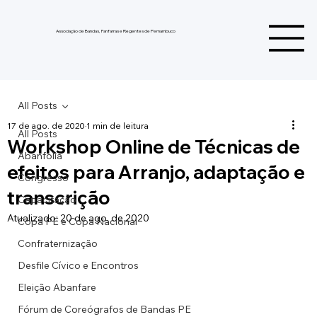
Associação de Bandas, Fanfarras e Regentes de Pernambuco
All Posts
17 de ago. de 2020
1 min de leitura
All Posts
Workshop Online de Técnicas de
Abanfolia
efeitos para Arranjo, adaptação e
Congresso
transcrição
Capacitação
Atualizado:
20 de ago. de 2020
Copa PE e Copa Nacional
Confraternização
Desfile Cívico e Encontros
Eleição Abanfare
Fórum de Coreógrafos de Bandas PE