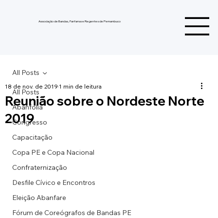
Associação de Bandas, Fanfarras e Regentes de Pernambuco
All Posts
18 de nov. de 2019
1 min de leitura
All Posts
Reunião sobre o Nordeste Norte
Abanfolia
2019
Congresso
Capacitação
Copa PE e Copa Nacional
Confraternização
Desfile Cívico e Encontros
Eleição Abanfare
Fórum de Coreógrafos de Bandas PE