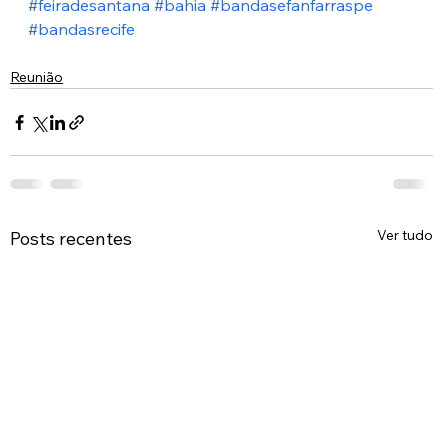
#feiradesantana
#bahia
#bandasefanfarraspe
#bandasrecife
Reunião
Ver tudo
Posts recentes