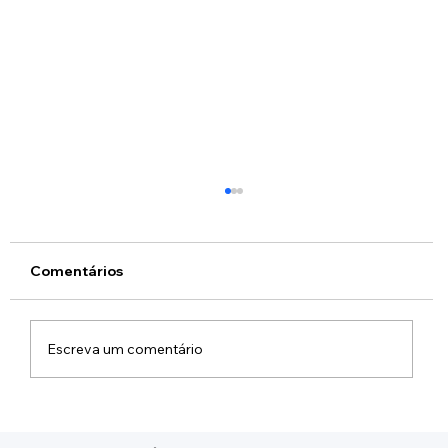
Comentários
Escreva um comentário
Diretoria Geral da ABANFARE realiza
reunião de planejamento e