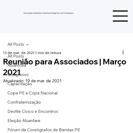
Associação de Bandas, Fanfarras e Regentes de Pernambuco
All Posts
12 de mar. de 2021
1 min de leitura
All Posts
Reunião para Associados | Março
Abanfolia
2021
Congresso
Atualizado:
19 de mar. de 2021
Capacitação
Copa PE e Copa Nacional
Confraternização
Desfile Cívico e Encontros
Eleição Abanfare
Fórum de Coreógrafos de Bandas PE