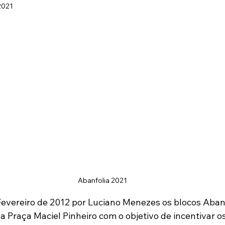
2021
Fustal
Eventos Oficiais
Projetos
Abanfolia 2021
vereiro de 2012 por Luciano Menezes os blocos Abanf
a Praça Maciel Pinheiro com o objetivo de incentivar o