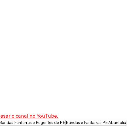
essar o canal no YouTube
.
Bandas Fanfarras e Regentes de PE
Bandas e Fanfarras PE
Abanfolia