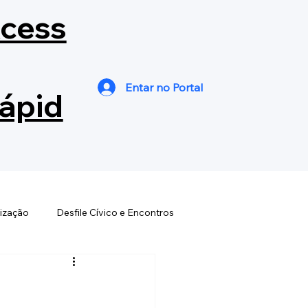
cess
Entar no Portal
ápid
ização
Desfile Cívico e Encontros
s
Dia Est. Bandas e Fanfarras