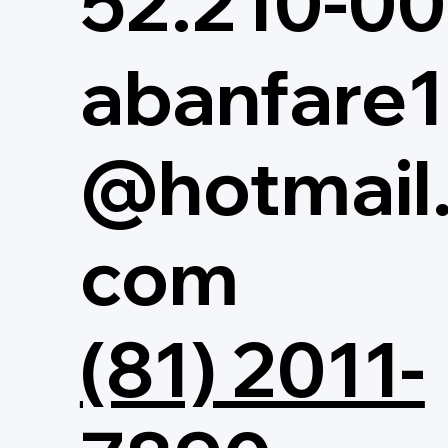
52.210-0
abanfare1
@hotmail
com
(81) 2011-