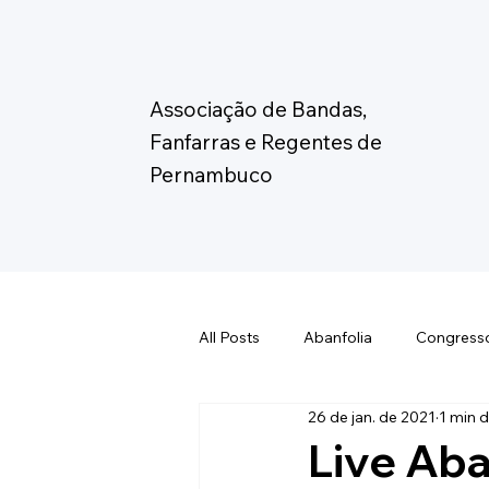
Associação de Bandas,
Fanfarras e Regentes de
Pernambuco
All Posts
Abanfolia
Congress
26 de jan. de 2021
1 min d
Eleição Abanfare
Fórum de C
Live Aba