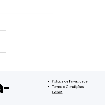
Concurso de Rei e
nha do ABANFOLIA -
rições Abertas!
a-
Política de Privacidade
Termo e Condições
Gerais