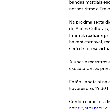
bandas marciais esc
nossos ritmo o Frev
Na próxima sexta di
de Ações Culturais,
Infantil, realiza a 
haverá carnaval, mas
será de forma virtua
Alunos e maestros e
executaram os princi
Então... anota ai na
Fevereiro às 19:30 
Confira como foi a l
https://youtu.be/d3V