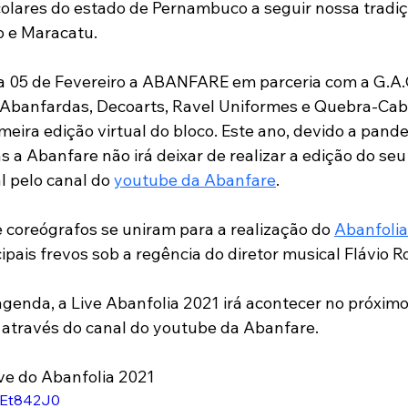
olares do estado de Pernambuco a seguir nossa tradiç
o e Maracatu.
a 05 de Fevereiro a ABANFARE em parceria com a G.A.C
 Abanfardas, Decoarts, Ravel Uniformes e Quebra-Cab
primeira edição virtual do bloco. Este ano, devido a pand
 a Abanfare não irá deixar de realizar a edição do seu
l pelo canal do 
youtube da Abanfare
. 
 coreógrafos se uniram para a realização do 
Abanfolia
pais frevos sob a regência do diretor musical Flávio R
 agenda, a Live Abanfolia 2021 irá acontecer no próximo
h através do canal do youtube da Abanfare. 
ive do Abanfolia 2021
VEt842J0