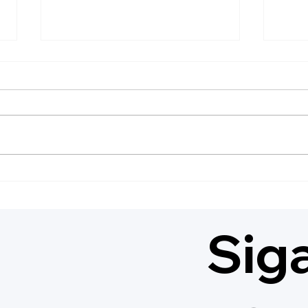
III 
🎭 Bruno Araújo e Priscilla
Rai
Tawanny são o Rei e a
Insc
Rainha do ABANFOLIA
2025! 👑✨
Sig