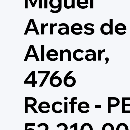
Miguel
Arraes de
Alencar,
4766
Recife - P