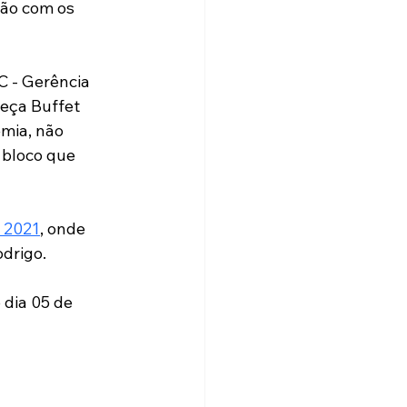
ão com os 
 - Gerência 
eça Buffet 
emia, não 
 bloco que 
 2021
, onde  
odrigo.
 dia 05 de 