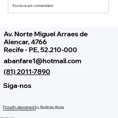
Escreva um comentário
III Encontro de Bandas e Fanfarras -
Brejo da Madre de Deus
Av. Norte Miguel Arraes de
Alencar, 4766
Recife - PE, 52.210-000
abanfare1@hotmail.com
(81) 2011-7890
Siga-nos
Proudly designed by
Rodrigo Alves
© 2026 by Abanare -PE - Todos os direitos reservados
Política de Privacidade