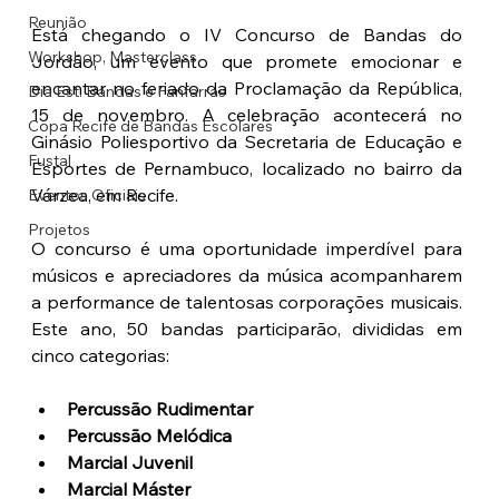
Reunião
Está chegando o IV Concurso de Bandas do 
Workshop, Masterclass
Jordão, um evento que promete emocionar e 
encantar no feriado da Proclamação da República, 
Dia Est. Bandas e Fanfarras
15 de novembro. A celebração acontecerá no 
Copa Recife de Bandas Escolares
Ginásio Poliesportivo da Secretaria de Educação e 
Fustal
Esportes de Pernambuco, localizado no bairro da 
Várzea, em Recife.
Eventos Oficiais
Projetos
O concurso é uma oportunidade imperdível para 
músicos e apreciadores da música acompanharem 
a performance de talentosas corporações musicais. 
Este ano, 50 bandas participarão, divididas em 
cinco categorias:
Percussão Rudimentar
Percussão Melódica
Marcial Juvenil
Marcial Máster