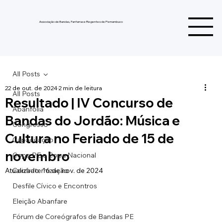
Associação de Bandas, Fanfarras e Regentes de Pernambuco
All Posts
22 de out. de 2024
2 min de leitura
All Posts
Resultado | IV Concurso de
Abanfolia
Bandas do Jordão: Música e
Congresso
Cultura no Feriado de 15 de
Capacitação
novembro
Copa PE e Copa Nacional
Atualizado:
Confraternização
16 de nov. de 2024
Desfile Cívico e Encontros
Eleição Abanfare
Fórum de Coreógrafos de Bandas PE