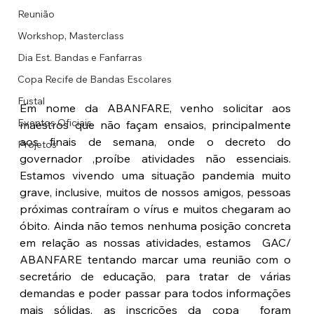
Reunião
Workshop, Masterclass
Dia Est. Bandas e Fanfarras
Copa Recife de Bandas Escolares
Fustal
Em nome da ABANFARE, venho solicitar aos 
Eventos Oficiais
maestros que não façam ensaios, principalmente 
aos finais de semana, onde o decreto do 
Projetos
governador ,proíbe atividades não essenciais. 
Estamos vivendo uma situação pandemia muito 
grave, inclusive, muitos de nossos amigos, pessoas 
próximas contraíram o vírus e muitos chegaram ao 
óbito. Ainda não temos nenhuma posição concreta 
em relação as nossas atividades, estamos  GAC/ 
ABANFARE tentando marcar uma reunião com o 
secretário de educação, para tratar de várias 
demandas e poder passar para todos informações 
mais sólidas. as inscrições da copa  foram 