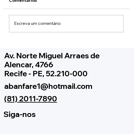
Comentários
Escreva um comentário
Inscrição para Copa Pernambucana
2021
Av. Norte Miguel Arraes de
Alencar, 4766
Recife - PE, 52.210-000
abanfare1@hotmail.com
(81) 2011-7890
Siga-nos