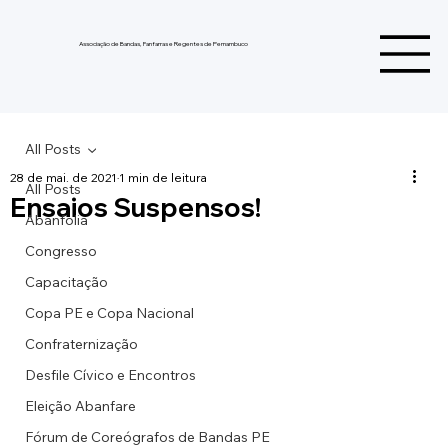
Associação de Bandas, Fanfarras e Regentes de Pernambuco
All Posts
28 de mai. de 2021
1 min de leitura
All Posts
Ensaios Suspensos!
Abanfolia
Congresso
Capacitação
Copa PE e Copa Nacional
Confraternização
Desfile Cívico e Encontros
Eleição Abanfare
Fórum de Coreógrafos de Bandas PE