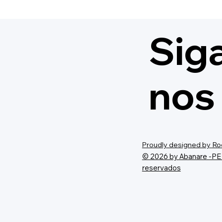
XV Campeonato da
Reve
ABANFARE-PE
Per
e Fa
Sig
nos
Proudly designed by
Ro
© 2026 by Abanare -PE 
reservados