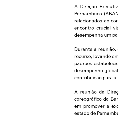
A Direção Executi
Pernambuco (ABANFA
relacionados ao co
encontro crucial vi
desempenha um pape
Durante a reunião,
recurso, levando em
padrões estabeleci
desempenho global 
contribuição para a 
A reunião da Dire
coreográfico da Ba
em promover a exce
estado de Pernamb