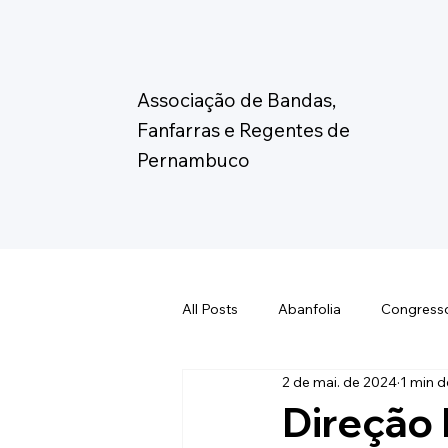
Associação de Bandas,
Fanfarras e Regentes de
Pernambuco
All Posts
Abanfolia
Congress
2 de mai. de 2024
1 min d
Eleição Abanfare
Fórum de C
Direção