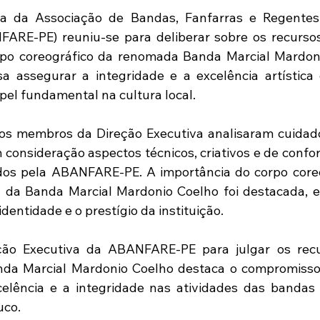
va da Associação de Bandas, Fanfarras e Regentes
RE-PE) reuniu-se para deliberar sobre os recursos
rpo coreográfico da renomada Banda Marcial Mardoni
sa assegurar a integridade e a excelência artística
l fundamental na cultura local.
 os membros da Direção Executiva analisaram cuidad
 consideração aspectos técnicos, criativos e de confo
dos pela ABANFARE-PE. A importância do corpo coreo
da Banda Marcial Mardonio Coelho foi destacada, en
identidade e o prestígio da instituição.
ção Executiva da ABANFARE-PE para julgar os recu
nda Marcial Mardonio Coelho destaca o compromisso 
lência e a integridade nas atividades das bandas e
uco.