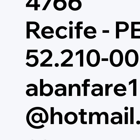
4766
Recife - P
52.210-0
abanfare1
@hotmail