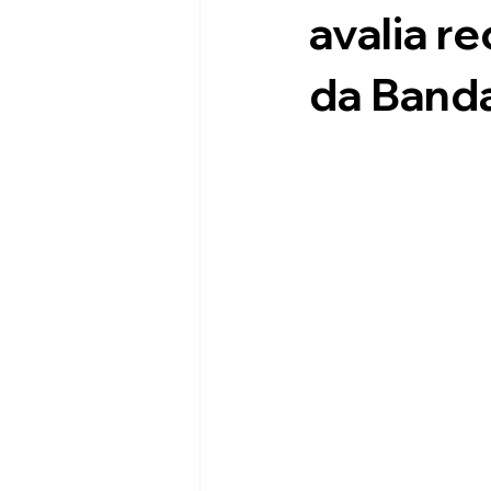
avalia r
Copa Recife de Bandas Escolares
da Band