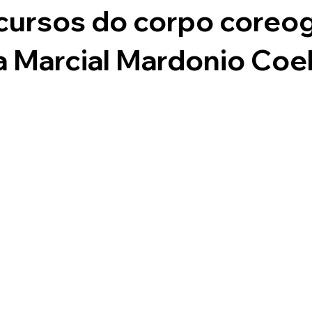
ecursos do corpo coreo
Fustal
Eventos Oficiais
Projetos
a Marcial Mardonio Coe