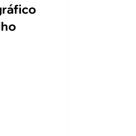
gráfico
lho