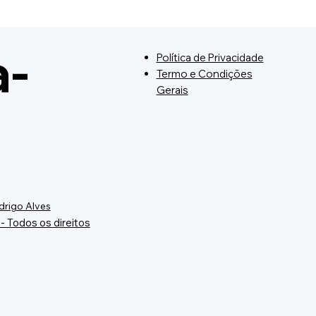
lada para a XV Copa
nambucana de Bandas
nfarras
a-
Política de Privacidade
Termo e Condições
Gerais
drigo Alves
- Todos os direitos