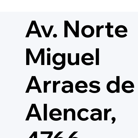
Apresentação para a III
Etapa da XV Copa
Av. Norte
Pernambucana de Bandas
e Fanfarras
Miguel
Arraes de
Alencar,