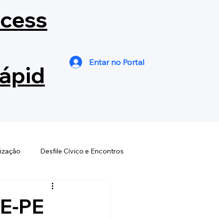
cess
Entar no Portal
ápid
ização
Desfile Cívico e Encontros
s
Dia Est. Bandas e Fanfarras
RE-PE