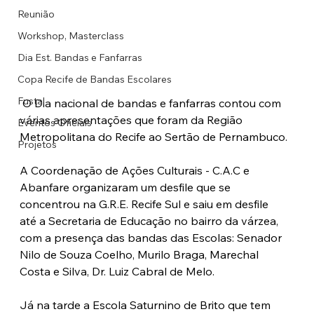
Reunião
Workshop, Masterclass
Dia Est. Bandas e Fanfarras
Copa Recife de Bandas Escolares
Fustal
 O Dia nacional de bandas e fanfarras contou com 
várias apresentações que foram da Região 
Eventos Oficiais
Metropolitana do Recife ao Sertão de Pernambuco.
Projetos
A Coordenação de Ações Culturais - C.A.C e 
Abanfare organizaram um desfile que se 
concentrou na G.R.E. Recife Sul e saiu em desfile 
até a Secretaria de Educação no bairro da várzea, 
com a presença das bandas das Escolas: Senador 
Nilo de Souza Coelho, Murilo Braga, Marechal 
Costa e Silva, Dr. Luiz Cabral de Melo.
Já na tarde a Escola Saturnino de Brito que tem 