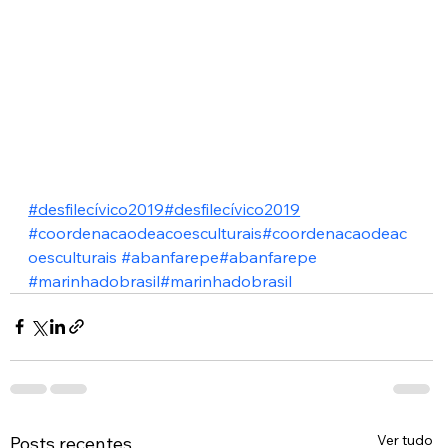
#desfilecívico2019
#desfilecívico2019
#coordenacaodeacoesculturais
#coordenacaodeac
oesculturais
#abanfarepe
#abanfarepe
#marinhadobrasil
#marinhadobrasil
Ver tudo
Posts recentes