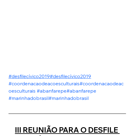
#desfilecívico2019
#desfilecívico2019
#coordenacaodeacoesculturais
#coordenacaodeac
oesculturais
#abanfarepe
#abanfarepe
#marinhadobrasil
#marinhadobrasil
III REUNIÃO PARA O DESFILE 