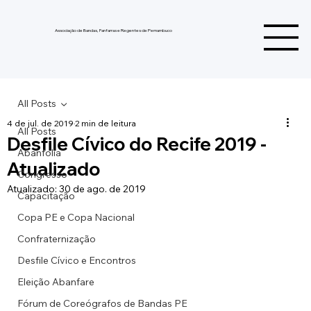
Associação de Bandas, Fanfarras e Regentes de Pernambuco
All Posts
4 de jul. de 2019
2 min de leitura
All Posts
Desfile Cívico do Recife 2019 -
Abanfolia
Atualizado
Congresso
Atualizado:
30 de ago. de 2019
Capacitação
Copa PE e Copa Nacional
Confraternização
Desfile Cívico e Encontros
Eleição Abanfare
Fórum de Coreógrafos de Bandas PE