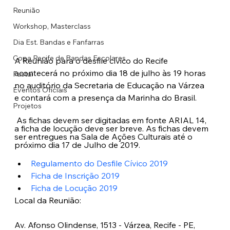
Reunião
Workshop, Masterclass
Dia Est. Bandas e Fanfarras
Copa Recife de Bandas Escolares
A Reunião para o desfile cívico do Recife 
acontecerá no próximo dia 18 de julho às 19 horas 
Fustal
no auditório da Secretaria de Educação na Várzea 
Eventos Oficiais
e contará com a presença da Marinha do Brasil. 
Projetos
 As fichas devem ser digitadas em fonte ARIAL 14, 
a ficha de locução deve ser breve. As fichas devem 
ser entregues na Sala de Ações Culturais até o 
próximo dia 17 de Julho de 2019.
Regulamento do Desfile Cívico 2019
Ficha de Inscrição 2019
Ficha de Locução 2019
Local da Reunião: 
Av. Afonso Olindense, 1513 - Várzea, Recife - PE, 