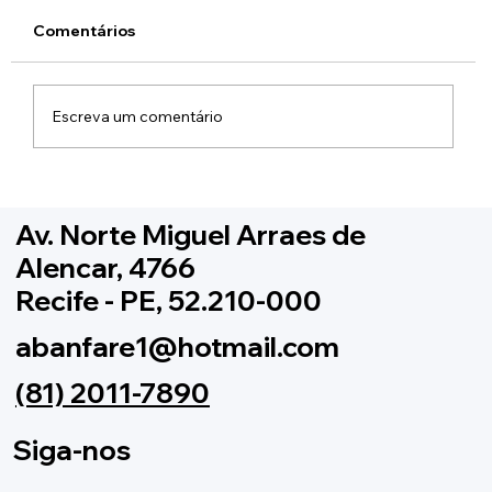
Comentários
Escreva um comentário
Como ativar sua conta no novo Portal
do Participante da ABANFARE
Av. Norte Miguel Arraes de
Alencar, 4766
Recife - PE, 52.210-000
abanfare1@hotmail.com
(81) 2011-7890
Siga-nos