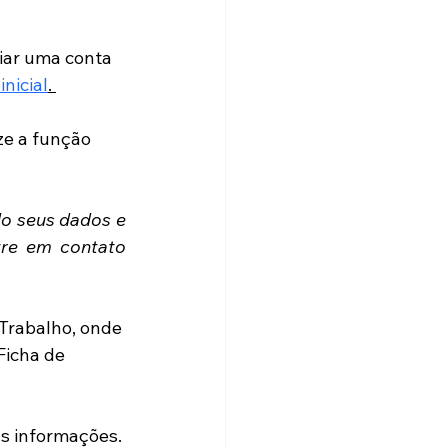
riar uma conta 
inicial
. 
ze a função 
 seus dados e  
re em contato 
 Trabalho, onde 
Ficha de 
as informações. 