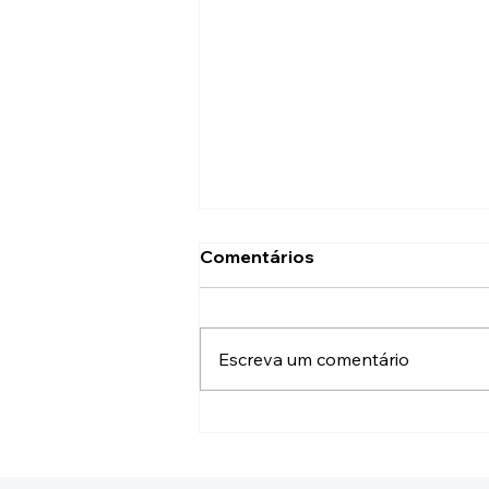
Comentários
Escreva um comentário
Como ativar sua conta no
novo Portal do Participante
da ABANFARE