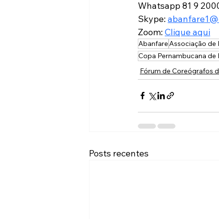
Whatsapp 81 9 2000
Skype: 
abanfare1@
Zoom: 
Clique aqui
Abanfare
Associação de 
Copa Pernambucana de B
Fórum de Coreógrafos 
Posts recentes