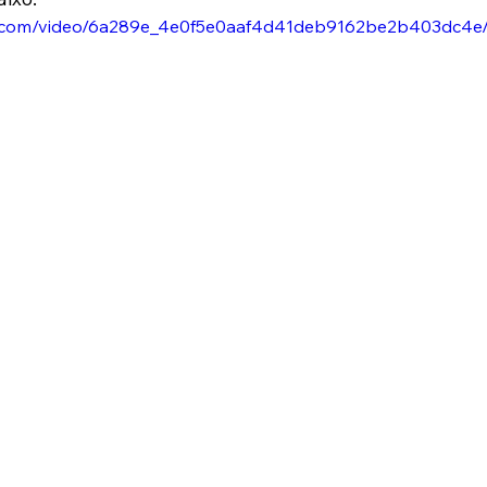
tic.com/video/6a289e_4e0f5e0aaf4d41deb9162be2b403dc4e/