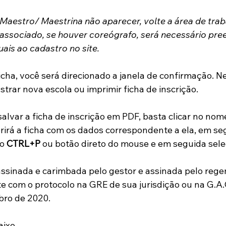
aestro/ Maestrina não aparecer, volte a área de trab
 associado, se houver coreógrafo, será necessário pre
ais ao cadastro no site.
icha, você será direcionado a janela de confirmação. N
trar nova escola ou imprimir ficha de inscrição.
salvar a ficha de inscrição em PDF, basta clicar no nom
brirá a ficha com os dados correspondente a ela, em seg
o 
CTRL+P
 ou botão direto do mouse e em seguida sele
assinada e carimbada pelo gestor e assinada pelo regen
 com o protocolo na GRE de sua jurisdição ou na G.A.C
bro de 2020. 
aixo.