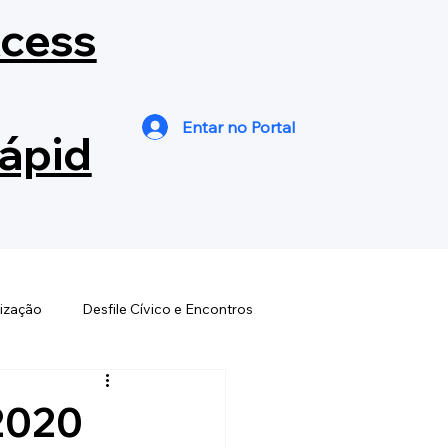
cess
Entar no Portal
ápid
ização
Desfile Cívico e Encontros
s
Dia Est. Bandas e Fanfarras
2020