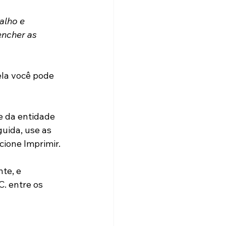
alho e 
encher as 
ela você pode 
e da entidade 
uida, use as 
cione Imprimir.
te, e 
. entre os 