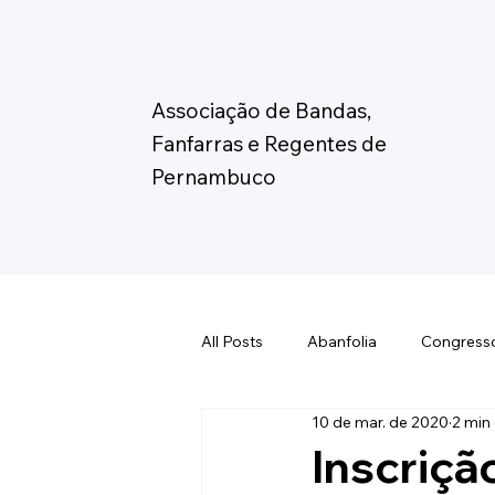
Associação de Bandas,
Fanfarras e Regentes de
Pernambuco
All Posts
Abanfolia
Congress
10 de mar. de 2020
2 min 
Eleição Abanfare
Fórum de C
Inscriç