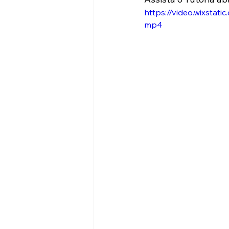
https://video.wixsta
mp4