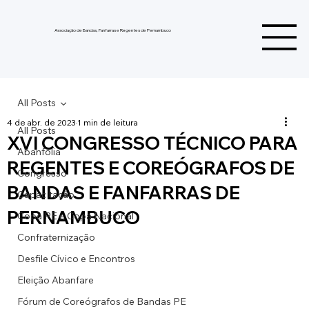
Associação de Bandas, Fanfarras e Regentes de Pernambuco
All Posts
4 de abr. de 2023
1 min de leitura
All Posts
XVI CONGRESSO TÉCNICO PARA
Abanfolia
REGENTES E COREÓGRAFOS DE
Congresso
BANDAS E FANFARRAS DE
Capacitação
PERNAMBUCO
Copa PE e Copa Nacional
Confraternização
Desfile Cívico e Encontros
Eleição Abanfare
Fórum de Coreógrafos de Bandas PE