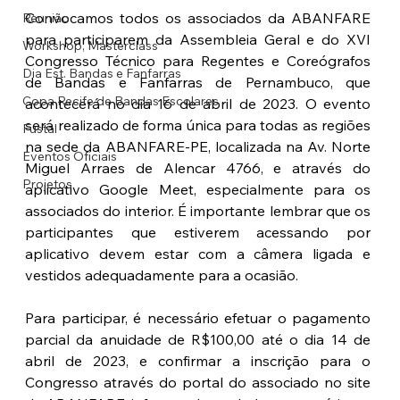
Convocamos todos os associados da ABANFARE 
Reunião
para participarem da Assembleia Geral e do XVI 
Workshop, Masterclass
Congresso Técnico para Regentes e Coreógrafos 
Dia Est. Bandas e Fanfarras
de Bandas e Fanfarras de Pernambuco, que 
Copa Recife de Bandas Escolares
acontecerá no dia 16 de abril de 2023. O evento 
será realizado de forma única para todas as regiões 
Fustal
na sede da ABANFARE-PE, localizada na Av. Norte 
Eventos Oficiais
Miguel Arraes de Alencar 4766, e através do 
Projetos
aplicativo Google Meet, especialmente para os 
associados do interior. É importante lembrar que os 
participantes que estiverem acessando por 
aplicativo devem estar com a câmera ligada e 
vestidos adequadamente para a ocasião.
Para participar, é necessário efetuar o pagamento 
parcial da anuidade de R$100,00 até o dia 14 de 
abril de 2023, e confirmar a inscrição para o 
Congresso através do portal do associado no site 