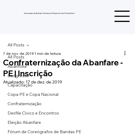
Associação de Bandas, Fanfarras e Regentes de Pernambuco
All Posts
7 de nov. de 2019
1 min de leitura
All Posts
Confraternização da Abanfare -
Abanfolia
PE | Inscrição
Congresso
Atualizado:
17 de dez. de 2019
Capacitação
Copa PE e Copa Nacional
Confraternização
Desfile Cívico e Encontros
Eleição Abanfare
Fórum de Coreógrafos de Bandas PE