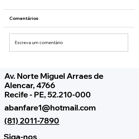
Comentários
Escreva um comentário
Caravana da ABANFARE chega ao
Recife nos dias 15 e 16 de agosto
Av. Norte Miguel Arraes de
Alencar, 4766
Recife - PE, 52.210-000
abanfare1@hotmail.com
(81) 2011-7890
Siga-nos