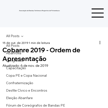
Associação de Bandas, Fanfarras e Regentes de Pernambuco
All Posts
15 de out. de 2019
1 min de leitura
All Posts
Cobanre 2019 - Ordem de
Abanfolia
Apresentação
Congresso
Atualizado:
6 de nov. de 2019
Capacitação
Copa PE e Copa Nacional
Confraternização
Desfile Cívico e Encontros
Eleição Abanfare
Fórum de Coreógrafos de Bandas PE