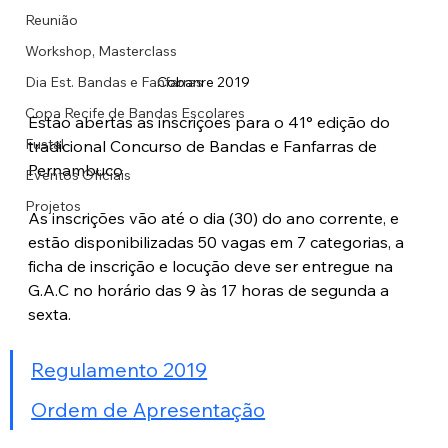
Reunião
Workshop, Masterclass
Dia Est. Bandas e Fanfarras
Cobanre 2019
Copa Recife de Bandas Escolares
Estão abertas as inscrições para o 41° edição do 
Fustal
tradicional Concurso de Bandas e Fanfarras de 
Pernambuco
Eventos Oficiais
Projetos
As inscrições vão até o dia (30) do ano corrente, e 
estão disponibilizadas 50 vagas em 7 categorias, a 
ficha de inscrição e locução deve ser entregue na 
G.A.C no horário das 9 às 17 horas de segunda a 
sexta. 
Regulamento 2019
Ordem de Apresentação