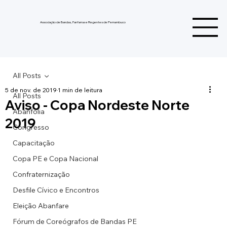
Associação de Bandas, Fanfarras e Regentes de Pernambuco
All Posts
5 de nov. de 2019
1 min de leitura
All Posts
Aviso - Copa Nordeste Norte
Abanfolia
2019
Congresso
Capacitação
Copa PE e Copa Nacional
Confraternização
Desfile Cívico e Encontros
Eleição Abanfare
Fórum de Coreógrafos de Bandas PE