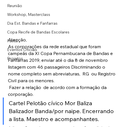
Reunião
Workshop, Masterclass
Dia Est. Bandas e Fanfarras
Copa Recife de Bandas Escolares
Atenção,
Fustal
As corporações da rede estadual que foram 
Eventos Oficiais
campeãs da XI Copa Pernambucana de Bandas e 
Projetos
Fanfarras 2019, enviar até o dia 8 de novembro 
listagem com 46 passageiros Discriminando o 
nome completo sem abreviaturas,  RG  ou Registro 
Civil para os menores.  
 Fazer a relação  de acordo com a formação da 
corporação.  
Cartel Pelotão cívico Mor Baliza 
Balizador Banda/por naipe. Encerrando 
a lista. Maestro e acompanhantes.