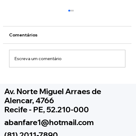
Comentários
Escreva um comentário
Como ativar sua conta no novo Portal
do Participante da ABANFARE
Av. Norte Miguel Arraes de
Alencar, 4766
Recife - PE, 52.210-000
abanfare1@hotmail.com
(81) 2011-7890