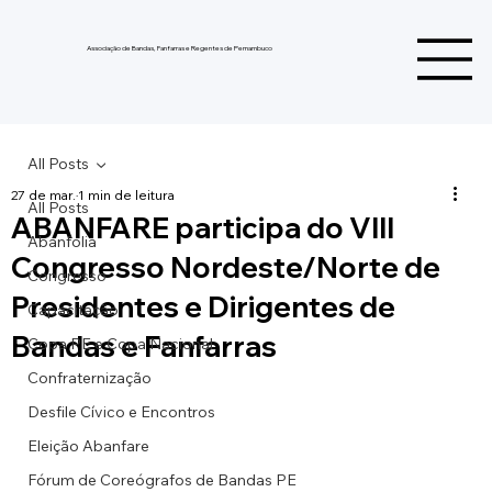
Associação de Bandas, Fanfarras e Regentes de Pernambuco
All Posts
27 de mar.
1 min de leitura
All Posts
ABANFARE participa do VIII
Abanfolia
Congresso Nordeste/Norte de
Congresso
Presidentes e Dirigentes de
Capacitação
Bandas e Fanfarras
Copa PE e Copa Nacional
Confraternização
Desfile Cívico e Encontros
Eleição Abanfare
Fórum de Coreógrafos de Bandas PE