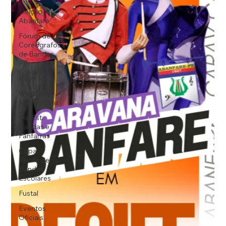
Eleição
Abanfare
Fórum de
Coreógrafos
de Bandas
PE
Reunião
Workshop,
Masterclass
Dia Est.
Bandas e
Fanfarras
Copa
Recife de
Bandas
Escolares
Fustal
Eventos
Oficiais