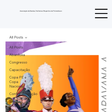
Associação de Bandas, Fanfarras e Regentes de Pernambuco
All Posts
All Posts
Abanfolia
Congresso
Capacitação
Copa PE e
Copa
Nacional
Confraternização
Desfile
Cívico e
Encontros