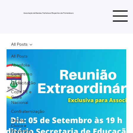
Associação de Bandas, Fanfarras e Regentes de Pernambuco
All Posts
All Posts
Abanfolia
Congresso
Capacitação
Copa PE e
Copa
Nacional
Confraternização
Desfile
Cívico e
Encontros