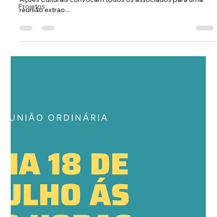
O presidente no uso de suas atribuições e a Coordenação de
Projetos
Ações Culturais convocam todos os associados para uma
reunião extrao....