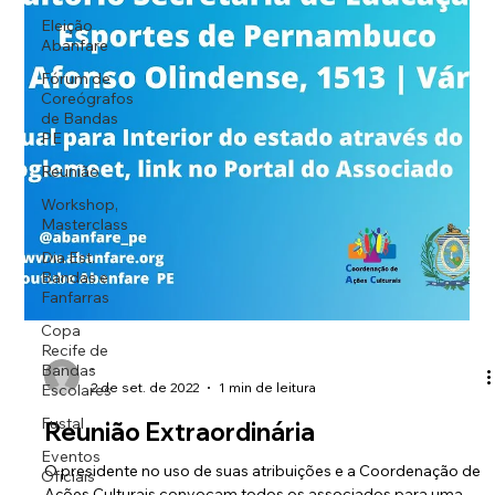
Eleição
Abanfare
Fórum de
Coreógrafos
de Bandas
PE
Reunião
Workshop,
Masterclass
Dia Est.
Bandas e
Fanfarras
Copa
Recife de
Bandas
Escolares
-
2 de set. de 2022
1 min de leitura
Fustal
Eventos
Reunião Extraordinária
Oficiais