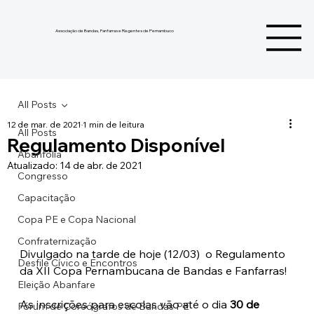
Associação de Bandas, Fanfarras e Regentes de Pernambuco
All Posts
12 de mar. de 2021
1 min de leitura
All Posts
Regulamento Disponível
Abanfolia
Atualizado:
14 de abr. de 2021
Congresso
Capacitação
Copa PE e Copa Nacional
Confraternização
Divulgado na tarde de hoje (12/03)  o Regulamento 
Desfile Cívico e Encontros
da XII Copa Pernambucana de Bandas e Fanfarras!
Eleição Abanfare
As inscrições para escolas vão até o dia 
30 de 
Fórum de Coreógrafos de Bandas PE