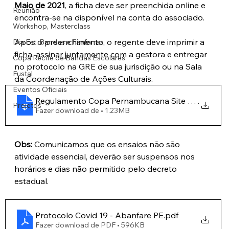
Maio de 2021
, a ficha deve ser preenchida online e 
Reunião
encontra-se na disponível na conta do associado.
Workshop, Masterclass
Após o preenchimento, o regente deve imprimir a 
Dia Est. Bandas e Fanfarras
ficha, assinar juntamente com a gestora e entregar 
Copa Recife de Bandas Escolares
no protocolo na GRE de sua jurisdição ou na Sala 
Fustal
da Coordenação de Ações Culturais.
Eventos Oficiais
Regulamento Copa Pernambucana Site 12-03
.
Projetos
Fazer download de • 1.23MB
Obs:
 Comunicamos que os ensaios não são 
atividade essencial, deverão ser suspensos nos 
horários e dias não permitido pelo decreto 
estadual.
Protocolo Covid 19 - Abanfare PE
.pdf
Fazer download de PDF • 596KB