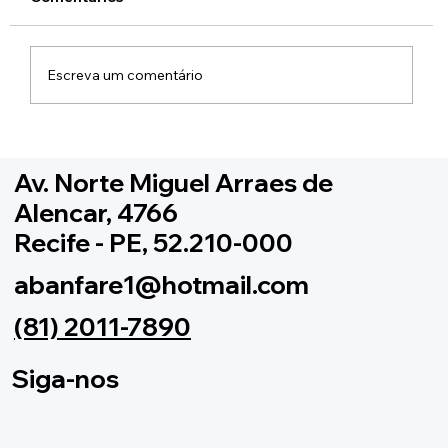
Escreva um comentário
Inscrição de Alunos 2022 - Copa
Pernambucana
Av. Norte Miguel Arraes de
Alencar, 4766
Recife - PE, 52.210-000
abanfare1@hotmail.com
(81) 2011-7890
Siga-nos