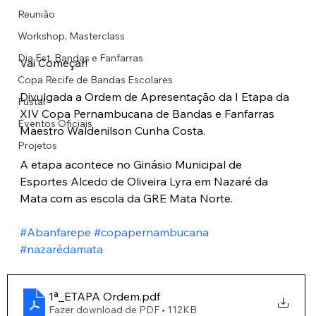
Reunião
Workshop, Masterclass
Dia Est. Bandas e Fanfarras
Vai Começar!
Copa Recife de Bandas Escolares
Divulgada a Ordem de Apresentação da I Etapa da 
Fustal
XIV Copa Pernambucana de Bandas e Fanfarras 
Eventos Oficiais
Maestro Waldenilson Cunha Costa.
Projetos
A etapa acontece no Ginásio Municipal de 
Esportes Alcedo de Oliveira Lyra em Nazaré da 
Mata com as escola da GRE Mata Norte.
#Abanfarepe
#copapernambucana
#nazarédamata
1ª_ETAPA Ordem
.pdf
Fazer download de PDF • 112KB