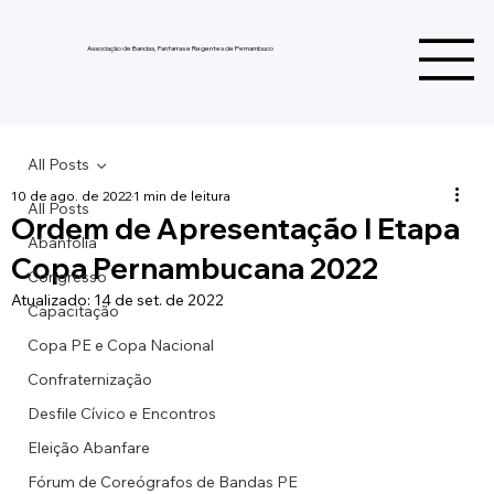
Associação de Bandas, Fanfarras e Regentes de Pernambuco
All Posts
10 de ago. de 2022
1 min de leitura
All Posts
Ordem de Apresentação I Etapa
Abanfolia
Copa Pernambucana 2022
Congresso
Atualizado:
14 de set. de 2022
Capacitação
Copa PE e Copa Nacional
Confraternização
Desfile Cívico e Encontros
Eleição Abanfare
Fórum de Coreógrafos de Bandas PE