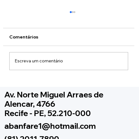
Comentários
Escreva um comentário
ABANFARE -PE e UFPE unem forças
em projeto Lideranças Olhando Para o
Av. Norte Miguel Arraes de
Futuro
Alencar, 4766
Recife - PE, 52.210-000
abanfare1@hotmail.com
(81) 2011-7890