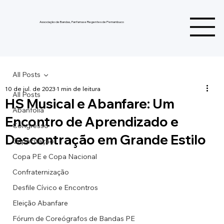
Associação de Bandas, Fanfarras e Regentes de Pernambuco
All Posts
10 de jul. de 2023
1 min de leitura
All Posts
HS Musical e Abanfare: Um
Abanfolia
Encontro de Aprendizado e
Congresso
Descontração em Grande Estilo
Capacitação
Copa PE e Copa Nacional
Confraternização
Desfile Cívico e Encontros
Eleição Abanfare
Fórum de Coreógrafos de Bandas PE