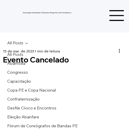
Associação de Bandas, Fanfarras e Regentes de Pernambuco
All Posts
15 de mar. de 2023
1 min de leitura
All Posts
Evento Cancelado
Abanfolia
Congresso
Capacitação
Copa PE e Copa Nacional
Confraternização
Desfile Cívico e Encontros
Eleição Abanfare
Fórum de Coreógrafos de Bandas PE