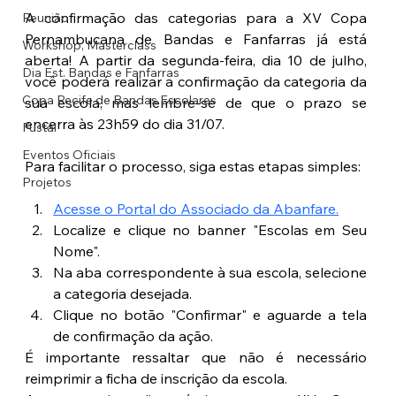
A confirmação das categorias para a XV Copa 
Reunião
Pernambucana de Bandas e Fanfarras já está 
Workshop, Masterclass
aberta! A partir da segunda-feira, dia 10 de julho, 
Dia Est. Bandas e Fanfarras
você poderá realizar a confirmação da categoria da 
Copa Recife de Bandas Escolares
sua escola, mas lembre-se de que o prazo se 
encerra às 23h59 do dia 31/07.
Fustal
Eventos Oficiais
Para facilitar o processo, siga estas etapas simples:
Projetos
Acesse o Portal do Associado da Abanfare.
Localize e clique no banner "Escolas em Seu 
Nome".
Na aba correspondente à sua escola, selecione 
a categoria desejada.
Clique no botão "Confirmar" e aguarde a tela 
de confirmação da ação.
É importante ressaltar que não é necessário 
reimprimir a ficha de inscrição da escola.