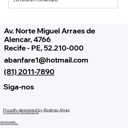
XV Copa Pernambucana de Bandas e
Fanfarras: Confirmação Categorias e
Av. Norte Miguel Arraes de
Regulamento Atualizado
Alencar, 4766
Recife - PE, 52.210-000
abanfare1@hotmail.com
(81) 2011-7890
Siga-nos
Proudly designed by
Rodrigo Alves
© 2026 by Abanare -PE - Todos os direitos reservados
Política de Privacidade
Termo e Condições Gerais