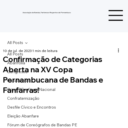
Associação de Bandas, Fanfarras e Regentes de Pernambuco
All Posts
10 de jul. de 2023
1 min de leitura
All Posts
Confirmação de Categorias
Abanfolia
Aberta na XV Copa
Congresso
Pernambucana de Bandas e
Capacitação
Fanfarras!
Copa PE e Copa Nacional
Confraternização
Desfile Cívico e Encontros
Eleição Abanfare
Fórum de Coreógrafos de Bandas PE